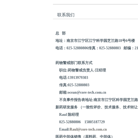
联系我们
总
部
地址：南京市江宁区江宁科学园芝兰路
18
号
6
号楼
电话：
025-52880806
传真：
025-52880803
邮编：
2
药物警戒部门联系方式
职位
:
药物警戒负责人
-
汪经理
电话
:13913979303
传真
:025-52880803
邮箱
:ocean@core-tech.com.cn
不良事件报告表地址
:
南京市江宁区科学园芝兰路
新药研发服务
（一致性评价、技术服务、技术转让
Raul
陈经理
025-52880806
15805187729
Email:
Raul@core-tech.com.cn
医药中间体销售（原料药、中间体）