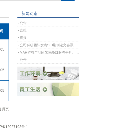
新闻动态
公告
喜报
间
喜报
公司科研团队发表SCI期刊论文喜讯
-05
MAH持有产品间苯三酚口服冻干片、间苯三酚口崩片完成上市许可注册受理
公告
-05
-05
页
尾页
P备12027193号-1